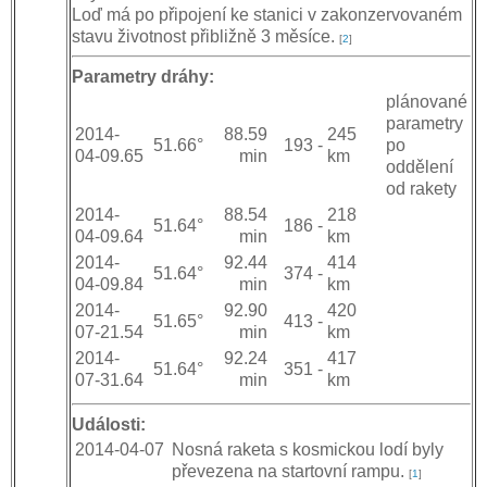
Loď má po připojení ke stanici v zakonzervovaném
stavu životnost přibližně 3 měsíce.
[
2
]
Parametry dráhy:
plánované
parametry
2014-
88.59
245
51.66°
193 -
po
04-09.65
min
km
oddělení
od rakety
2014-
88.54
218
51.64°
186 -
04-09.64
min
km
2014-
92.44
414
51.64°
374 -
04-09.84
min
km
2014-
92.90
420
51.65°
413 -
07-21.54
min
km
2014-
92.24
417
51.64°
351 -
07-31.64
min
km
Události:
2014-04-07
Nosná raketa s kosmickou lodí byly
převezena na startovní rampu.
[
1
]