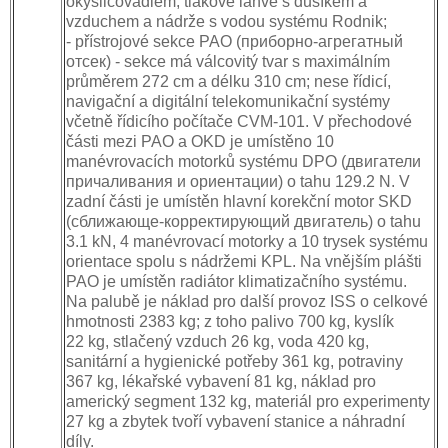
okysličovadlem, tlakové láhve s dusíkem a
vzduchem a nádrže s vodou systému Rodnik;
- přístrojové sekce PAO (приборно-агрегатный
отсек) - sekce má válcovitý tvar s maximálním
průměrem 272 cm a délku 310 cm; nese řídicí,
navigační a digitální telekomunikační systémy
včetně řídicího počítače CVM-101. V přechodové
části mezi PAO a OKD je umístěno 10
manévrovacích motorků systému DPO (двигатели
причаливания и ориентации) o tahu 129.2 N. V
zadní části je umístěn hlavní korekční motor SKD
(сближающе-корректирующий двигатель) o tahu
3.1 kN, 4 manévrovací motorky a 10 trysek systému
orientace spolu s nádržemi KPL. Na vnějším plášti
PAO je umístěn radiátor klimatizačního systému.
Na palubě je náklad pro další provoz ISS o celkové
hmotnosti 2383 kg; z toho palivo 700 kg, kyslík
22 kg, stlačený vzduch 26 kg, voda 420 kg,
sanitární a hygienické potřeby 361 kg, potraviny
367 kg, lékařské vybavení 81 kg, náklad pro
americký segment 132 kg, materiál pro experimenty
27 kg a zbytek tvoří vybavení stanice a náhradní
díly.