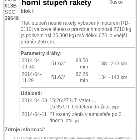
horní stupeň rakety
Rusko
018B
blok I
SSC
39649
Třetí stupeň nosné rakety vybavený motorem RD-
0110; válcové těleso o prázdné hmotnosti 2710 kg
(s palivem asi 25 300 kg) má délku 670 a vnější
průměr 266 cm.
Parametry dráhy:
2014-04-
88.50
51.63°
188 -
213 km
09.64
min
2014-04-
87.25
51.63°
134 -
143 km
11.29
min
Události:
2014-04-09
15:26:27 UT: Vzlet.
[
3
]
15:35 UT: Oddělení družice.
[
5
],[
6
]
2014-04-11
Přirozený zánik v atmosféře po 2
dnech letu.
[
9
]
Zdroje informací:
РН «Союз-У» с ТГК «Прогресс М-23М» вывезена на стартовый комплекс
–