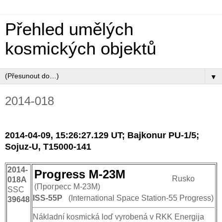
Přehled umělých
kosmických objektů
▼
2014-018
2014-04-09, 15:26:27.129 UT; Bajkonur PU-1/5;
Sojuz-U, T15000-141
2014-
Progress M-23M
Rusko
018A
(Прогресс М-23М)
SSC
ISS-55P
(International Space Station-55 Progress)
39648
Nákladní kosmická loď vyrobená v RKK Energija