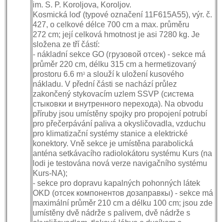
im. S. P. Koroljova, Koroljov.
Kosmická loď (typové označení 11F615A55), výr. č.
427, o celkové délce 700 cm a max. průměru
272 cm; její celková hmotnost je asi 7280 kg. Je
složena ze tří částí:
- nákladní sekce GO (грузовой отсек) - sekce má
průměr 220 cm, délku 315 cm a hermetizovaný
prostoru 6.6 m
a slouží k uložení kusového
3
nákladu. V přední části se nachází průlez
zakončený stykovacím uzlem SSVP (система
стыковки и внутренного перехода). Na obvodu
příruby jsou umístěny spojky pro propojení potrubí
pro přečerpávání paliva a okysličovadla, vzduchu
pro klimatizační systémy stanice a elektrické
konektory. Vně sekce je umístěna parabolická
anténa setkávacího radiolokátoru systému Kurs (na
lodi je testována nová verze navigačního systému
Kurs-NA);
- sekce pro dopravu kapalných pohonných látek
OKD (отсек компонентов дозаправкы) - sekce má
maximální průměr 210 cm a délku 100 cm; jsou zde
umístěny dvě nádrže s palivem, dvě nádrže s