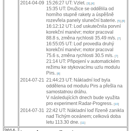
2014-04-09
15:26:27 UT: Vzlet.
[
3
],[
4
]
15:35 UT: Družice se oddělila od
horního stupně rakety a úspěšně
rozevřela panely sluneční baterie.
[
5
],[
6
]
16:12:12 UT: Loď uskutečnila porvní
korekční manévr; motor pracoval
88.8 s, změna rychlosti 35.49 m/s.
[
7
]
16:55:05 UT: Loď provedla druhý
korekční manévr; motor pracoval
75.6 s, změna rychlosti 30.5 m/s.
[
7
]
21:14 UT: Připojení v automatickém
režimu ke stykovacímu uzlu modulu
Pirs.
[
8
]
2014-07-21
21:44:23 UT: Nákladní loď byla
oddělena od modulu Pirs a přešla na
samostatnou dráhu.
V následujících dnech bude využita
pro experiment Radar-Progress.
[
10
]
2014-07-31
22:42 UT: Nákladní loď řízeně zanikla
nad Tichým oceánem; celková doba
letu 113.30 dne.
[
11
]
2014-