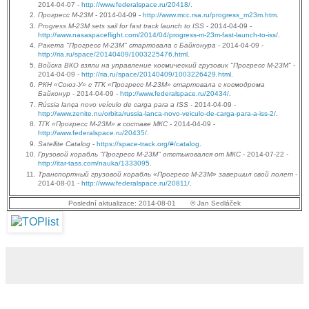
2014-04-07 -
http://www.federalspace.ru/20418/
.
Прогресс М-23М
- 2014-04-09 -
http://www.mcc.rsa.ru/progress_m23m.htm
.
Progress M-23M sets sail for fast track launch to ISS
- 2014-04-09 -
http://www.nasaspaceflight.com/2014/04/progress-m-23m-fast-launch-to-iss/
.
Ракета "Прогресс М-23М" стартовала с Байконура
- 2014-04-09 -
http://ria.ru/space/20140409/1003225476.html
.
Войска ВКО взяли на управление космический грузовик "Прогресс М-23М"
-
2014-04-09 -
http://ria.ru/space/20140409/1003226429.html
.
РКН «Союз-У» с ТГК «Прогресс М-23М» стартовала с космодрома
Байконур
- 2014-04-09 -
http://www.federalspace.ru/20434/
.
Rússia lança novo veículo de carga para a ISS
- 2014-04-09 -
http://www.zenite.nu/orbita/russia-lanca-novo-veiculo-de-carga-para-a-iss-2/
.
ТГК «Прогресс М-23М» в составе МКС
- 2014-04-09 -
http://www.federalspace.ru/20435/
.
Satellite Catalog
-
https://space-track.org/#/catalog
.
Грузовой корабль "Прогресс М-23М" отстыковался от МКС
- 2014-07-22 -
http://itar-tass.com/nauka/1333095
.
Транспортный грузовой корабль «Прогресс М-23М» завершил свой полет
-
2014-08-01 -
http://www.federalspace.ru/20811/
.
Poslední aktualizace: 2014-08-01 © Jan Sedláček